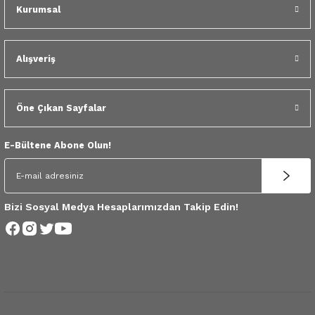
 Yedek Parça
Kurumsal
dek Parça
Alışveriş
e Yedek Parça
Öne Çıkan Sayfalar
 Yedek Parça
r Yedek Parça
E-Bültene Abone Olun!
Bizi Sosyal Medya Hesaplarımızdan Takip Edin!