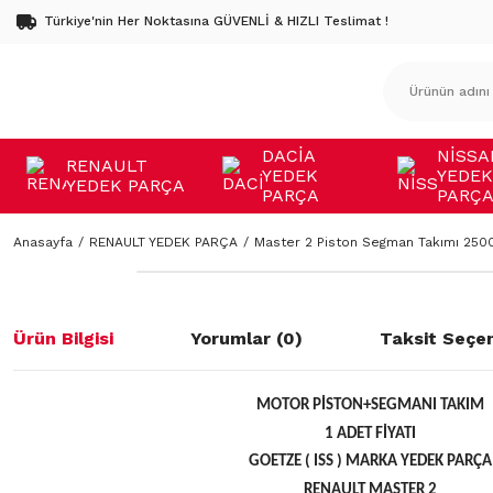
Türkiye'nin Her Noktasına GÜVENLİ & HIZLI Teslimat !
DACİA
NİSSA
RENAULT
YEDEK
YEDEK
YEDEK PARÇA
PARÇA
PARÇ
Anasayfa
RENAULT YEDEK PARÇA
Master 2 Piston Segman Takımı 250
Ürün Bilgisi
Yorumlar (0)
Taksit Seçen
MOTOR PİSTON+SEGMANI TAKIM
1 ADET FİYATI
GOETZE ( ISS ) MARKA YEDEK PARÇA
RENAULT MASTER 2