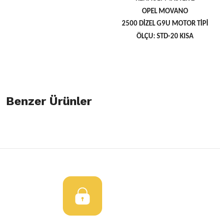
OPEL MOVANO
2500 DİZEL G9U MOTOR TİPİ
ÖLÇU: STD-20 KISA
Bu ürünün fiyat bilgisi, resim, ürün açıklamalarında ve diğer konulard
öneri formunu kullanarak tarafımıza iletebilirsiniz.
Benzer Ürünler
Bu ürüne ilk yorumu siz yapın!
Görüş ve önerileriniz için teşekkür ederiz.
Yorum Yaz
Ürün resmi kalitesiz, bozuk veya görüntülenemiyor.
Motor Piston Segmanı Segman Renault Master
Renault Mast
Ürün açıklamasında eksik bilgiler bulunuyor.
Ürün bilgilerinde hatalar bulunuyor.
850,00 TL
850,00 TL
Ürün fiyatı diğer sitelerden daha pahalı.
Bu ürüne benzer farklı alternatifler olmalı.
Piston+Segman Takım Renault Master 2 Opel Movano 2.5 Dci