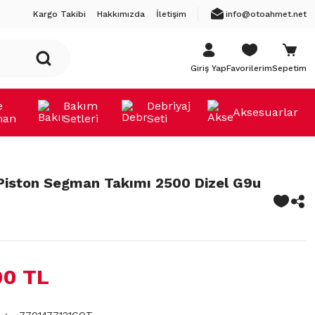
Kargo Takibi
Hakkımızda
İletişim
info@otoahmet.net
Giriş Yap
Favorilerim
Sepetim
e
Bakım
Debriyaj
Aksesuarlar
man
Setleri
Seti
Piston Segman Takımı 2500 Dizel G9u
00 TL