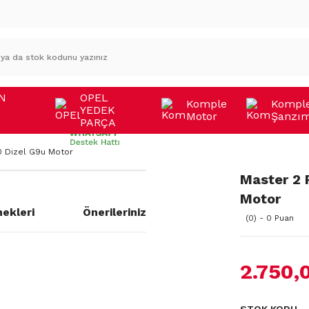
N
OPEL
Komple
Kompl
YEDEK
Motor
Şanzı
A
PARÇA
0 Dizel G9u Motor
Master 2 
Motor
ekleri
Önerileriniz
(0) - 0 Puan
2.750,