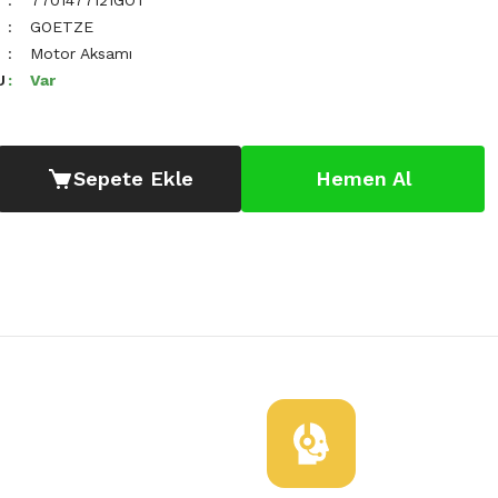
7701477121GOT
GOETZE
Motor Aksamı
U
Var
Sepete Ekle
Hemen Al