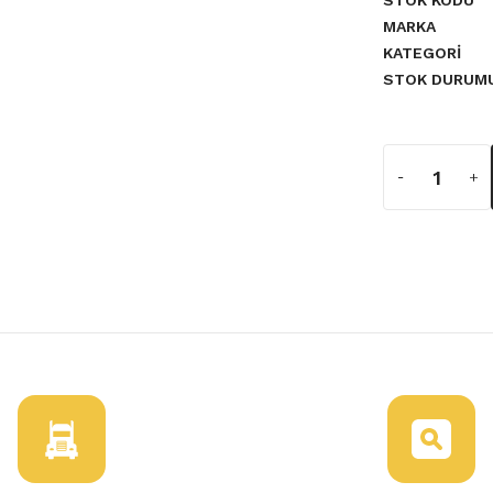
STOK KODU
MARKA
KATEGORI
STOK DURUM
a yetersiz gördüğünüz noktaları
er Sekman Takımı 0/50