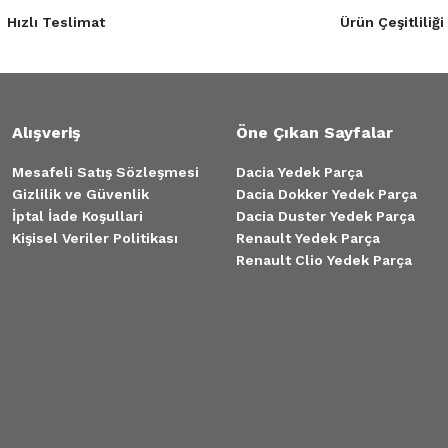
Hızlı Teslimat
Ürün Çeşitliliği
Alışveriş
Öne Çıkan Sayfalar
aster G9u
Mesafeli Satış Sözleşmesi
Dacia Yedek Parça
Gizlilik ve Güvenlik
Dacia Dokker Yedek Parça
İptal İade Koşullari
Dacia Duster Yedek Parça
Kişisel Veriler Politikası
Renault Yedek Parça
Renault Clio Yedek Parça
nault Master 2 2.5 G9u Motor
r 2 2.5 G9u Motor