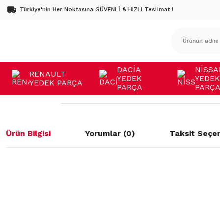
Türkiye'nin Her Noktasına GÜVENLİ & HIZLI Teslimat !
DACİA
NİSSA
RENAULT
YEDEK
YEDEK
YEDEK PARÇA
PARÇA
PARÇ
Ürün Bilgisi
Yorumlar (0)
Taksit Seçen
Bu ürünün fiyat bilgisi, resim, ürün açıklamalarında ve diğer konulard
öneri formunu kullanarak tarafımıza iletebilirsiniz.
Bu ürüne ilk yorumu siz yapın!
Görüş ve önerileriniz için teşekkür ederiz.