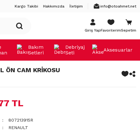
Kargo Takibi
Hakkımızda
İletişim
info@otoahmet.net
Giriş Yap
Favorilerim
Sepetim
e
Bakım
Debriyaj
Aksesuarlar
man
Setleri
Seti
L ÖN CAM KRİKOSU
,77 TL
807213915R
RENAULT