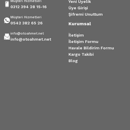
Müşteri Hizmetleri
Yeni Üyelik
0312 394 28 15-16
Üye Girişi
Şifremi Unuttum
Müşteri Hizmetleri
0542 382 65 26
Kurumsal
info@otoahmet.net
İletişim
info@otoahmet.net
İletişim Formu
Havale Bildirim Formu
Kargo Takibi
Blog