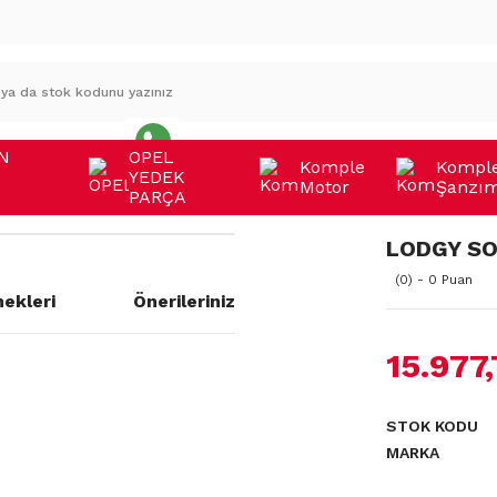
N
OPEL
Komple
Kompl
YEDEK
Motor
Şanzı
A
PARÇA
LODGY SO
(0) - 0 Puan
ekleri
Önerileriniz
15.977
a yetersiz gördüğünüz noktaları
STOK KODU
MARKA