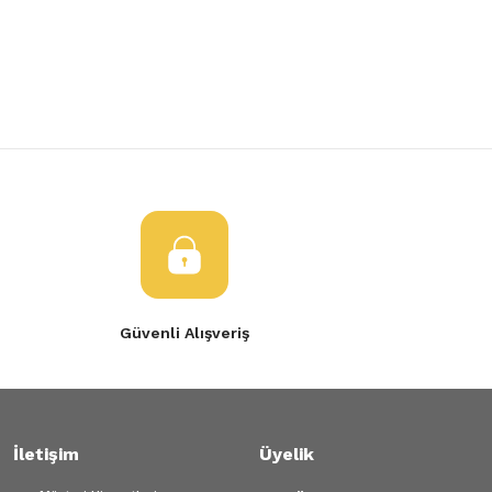
Yorum Yaz
Ürün resmi kalitesiz, bozuk veya görüntülenemiyor.
Ürün açıklamasında eksik bilgiler bulunuyor.
Ürün bilgilerinde hatalar bulunuyor.
Ürün fiyatı diğer sitelerden daha pahalı.
Bu ürüne benzer farklı alternatifler olmalı.
Gönder
Güvenli Alışveriş
İletişim
Üyelik