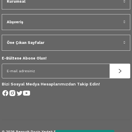
Kurumsal
 Yedek Parça
dek Parça
Alışveriş
e Yedek Parça
Öne Çıkan Sayfalar
 Yedek Parça
E-Bültene Abone Olun!
r Yedek Parça
Bizi Sosyal Medya Hesaplarımızdan Takip Edin!
© 2026 Renault Dacia Yedek Parça.
Tüm Hakları Saklıdır.