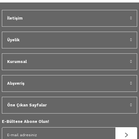
 Yedek Parça
Gönder
İletişim
dek Parça
e Yedek Parça
Üyelik
 Yedek Parça
Kurumsal
r Yedek Parça
Alışveriş
Öne Çıkan Sayfalar
E-Bültene Abone Olun!