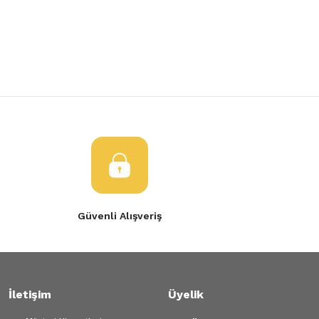
Yorum Yaz
Ürün resmi kalitesiz, bozuk veya görüntülenemiyor.
Ürün açıklamasında eksik bilgiler bulunuyor.
Ürün bilgilerinde hatalar bulunuyor.
Ürün fiyatı diğer sitelerden daha pahalı.
Bu ürüne benzer farklı alternatifler olmalı.
Gönder
Güvenli Alışveriş
İletişim
Üyelik