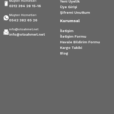
Müşteri Hizmetleri
Yeni Üyelik
0312 394 28 15-16
Üye Girişi
Şifremi Unuttum
Müşteri Hizmetleri
0542 382 65 26
Kurumsal
info@otoahmet.net
İletişim
info@otoahmet.net
İletişim Formu
Havale Bildirim Formu
Kargo Takibi
Blog