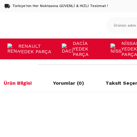
Türkiye'nin Her Noktasına GÜVENLİ & HIZLI Teslimat !
DACİA
NİSSA
RENAULT
YEDEK
YEDEK
YEDEK PARÇA
PARÇA
PARÇ
Ürün Bilgisi
Yorumlar (0)
Taksit Seçen
Bu ürünün fiyat bilgisi, resim, ürün açıklamalarında ve diğer konulard
öneri formunu kullanarak tarafımıza iletebilirsiniz.
Bu ürüne ilk yorumu siz yapın!
Görüş ve önerileriniz için teşekkür ederiz.