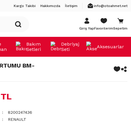
Kargo Takibi
Hakkımızda
İletişim
info@otoahmet.net
Giriş Yap
Favorilerim
Sepetim
e
Bakım
Debriyaj
Aksesuarlar
man
Setleri
Seti
ORTUMU BM-
 TL
8200247436
RENAULT