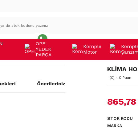
N
OPEL
Komple
Kompl
YEDEK
Motor
Şanzı
A
PARÇA
KLİMA H
(0) - 0 Puan
ekleri
Önerileriniz
865,78
a yetersiz gördüğünüz noktaları
STOK KODU
MARKA