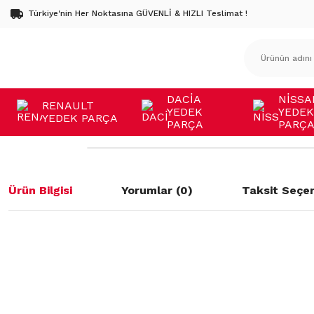
Türkiye'nin Her Noktasına GÜVENLİ & HIZLI Teslimat !
DACİA
NİSSA
RENAULT
YEDEK
YEDEK
YEDEK PARÇA
PARÇA
PARÇ
Ürün Bilgisi
Yorumlar (0)
Taksit Seçen
Bu ürünün fiyat bilgisi, resim, ürün açıklamalarında ve diğer konulard
öneri formunu kullanarak tarafımıza iletebilirsiniz.
Bu ürüne ilk yorumu siz yapın!
Görüş ve önerileriniz için teşekkür ederiz.