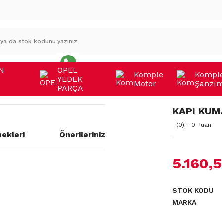
N
OPEL
Komple
Kompl
YEDEK
Motor
Şanzı
A
PARÇA
KAPI KUM
(0) - 0 Puan
ekleri
Önerileriniz
5.160,
a yetersiz gördüğünüz noktaları
STOK KODU
MARKA