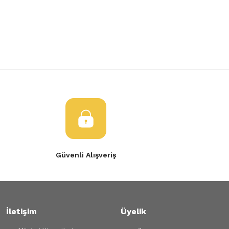
Yorum Yaz
Ürün resmi kalitesiz, bozuk veya görüntülenemiyor.
Ürün açıklamasında eksik bilgiler bulunuyor.
Ürün bilgilerinde hatalar bulunuyor.
Ürün fiyatı diğer sitelerden daha pahalı.
Bu ürüne benzer farklı alternatifler olmalı.
Gönder
Güvenli Alışveriş
İletişim
Üyelik