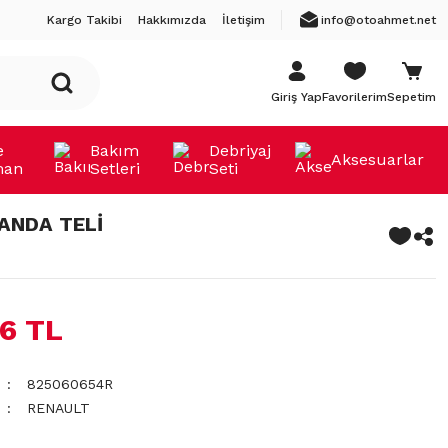
Kargo Takibi
Hakkımızda
İletişim
info@otoahmet.net
Giriş Yap
Favorilerim
Sepetim
e
Bakım
Debriyaj
Aksesuarlar
man
Setleri
Seti
ANDA TELİ
56 TL
825060654R
RENAULT