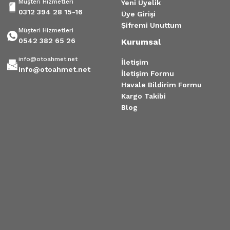
Müşteri Hizmetleri
Yeni Üyelik
0312 394 28 15-16
Üye Girişi
Şifremi Unuttum
Müşteri Hizmetleri
0542 382 65 26
Kurumsal
info@otoahmet.net
İletişim
info@otoahmet.net
İletişim Formu
Havale Bildirim Formu
Kargo Takibi
Blog