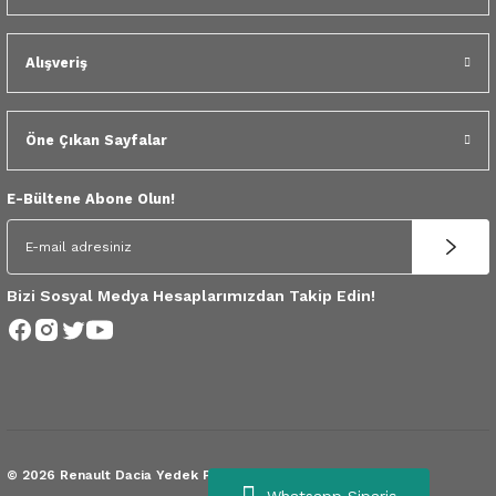
 Yedek Parça
Alışveriş
dek Parça
e Yedek Parça
Öne Çıkan Sayfalar
 Yedek Parça
E-Bültene Abone Olun!
r Yedek Parça
Bizi Sosyal Medya Hesaplarımızdan Takip Edin!
© 2026 Renault Dacia Yedek Parça.
Tüm Hakları Saklıdır.
Whatsapp Sipariş