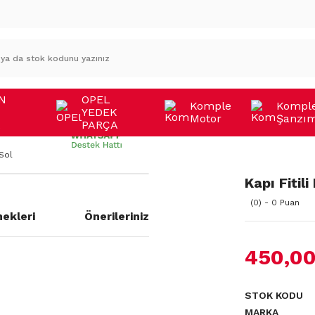
N
OPEL
Komple
Kompl
YEDEK
Motor
Şanzı
A
PARÇA
Sol
Kapı Fitil
(0) - 0 Puan
ekleri
Önerileriniz
450,00
STOK KODU
MARKA