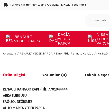
Türkiye'nin Her Noktasına GÜVENLİ & HIZLI Teslimat !
DACİA
NİSSA
RENAULT
YEDEK
YEDEK
YEDEK PARÇA
PARÇA
PARÇ
Anasayfa
RENAULT YEDEK PARÇA
Kapı Fitili Renault Kangoo Arka Sağ-
Ürün Bilgisi
Yorumlar (0)
Taksit Seçen
RENAULT KANGOO KAPI FİTİLİ 7701044444
ARKA SÜRGÜLÜ
SAĞ-SOL DEĞİŞMEZ
AUTO MARKA YEDEK PARÇA