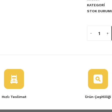
KATEGORI
STOK DURUM
a yetersiz gördüğünüz noktaları
Tükendi
Sürgülü (Yan) Kapı Fitili Sağ-Sol
Hızlı Teslimat
Ürün Çeşitliliği