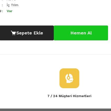
İç Trim
U
Var
Sepete Ekle
Hemen Al
7 / 24 Müşteri Hizmetleri