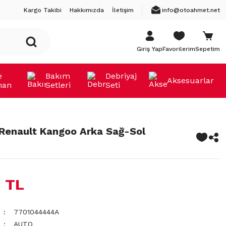
Kargo Takibi
Hakkımızda
İletişim
info@otoahmet.net
Giriş Yap
Favorilerim
Sepetim
e
Bakım
Debriyaj
Aksesuarlar
man
Setleri
Seti
i Renault Kangoo Arka Sağ-Sol
 TL
7701044444A
AUTO