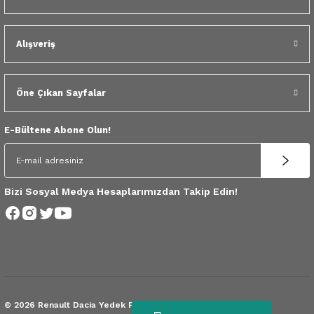
 Yedek Parça
dek Parça
Alışveriş
e Yedek Parça
Öne Çıkan Sayfalar
 Yedek Parça
E-Bültene Abone Olun!
r Yedek Parça
Bizi Sosyal Medya Hesaplarımızdan Takip Edin!
© 2026 Renault Dacia Yedek Parça.
Tüm Hakları Saklıdır.