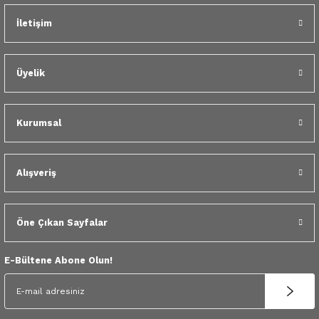
 Yedek Parça
İletişim
dek Parça
Dacia Dokker Lodgy Havalandırma Izgarası
Üyelik
e Yedek Parça
1.452,04 TL
 Yedek Parça
Kurumsal
r Yedek Parça
Alışveriş
Öne Çıkan Sayfalar
E-Bültene Abone Olun!