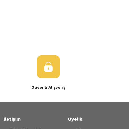
Yorum Yaz
Ürün resmi kalitesiz, bozuk veya görüntülenemiyor.
Ürün açıklamasında eksik bilgiler bulunuyor.
Ürün bilgilerinde hatalar bulunuyor.
Ürün fiyatı diğer sitelerden daha pahalı.
Bu ürüne benzer farklı alternatifler olmalı.
Gönder
Güvenli Alışveriş
İletişim
Üyelik