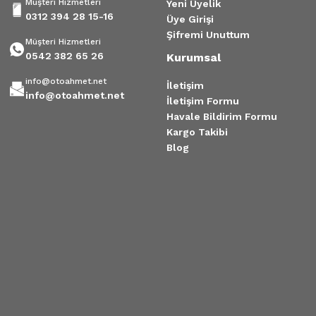
Müşteri Hizmetleri
Yeni Üyelik
0312 394 28 15-16
Üye Girişi
Şifremi Unuttum
Müşteri Hizmetleri
0542 382 65 26
Kurumsal
info@otoahmet.net
İletişim
info@otoahmet.net
İletişim Formu
Havale Bildirim Formu
Kargo Takibi
Blog