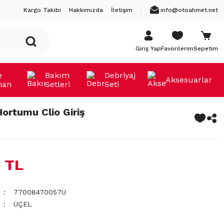
Kargo Takibi
Hakkımızda
İletişim
info@otoahmet.net
Giriş Yap
Favorilerim
Sepetim
e
Bakım
Debriyaj
Aksesuarlar
man
Setleri
Seti
Hortumu Clio Giriş
 TL
77008470057Ü
ÜÇEL