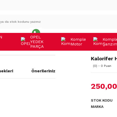
N
OPEL
Komple
Kompl
YEDEK
Motor
Şanzı
A
PARÇA
Kalorifer 
(0) - 0 Puan
ekleri
Önerileriniz
250,00
a yetersiz gördüğünüz noktaları
STOK KODU
MARKA