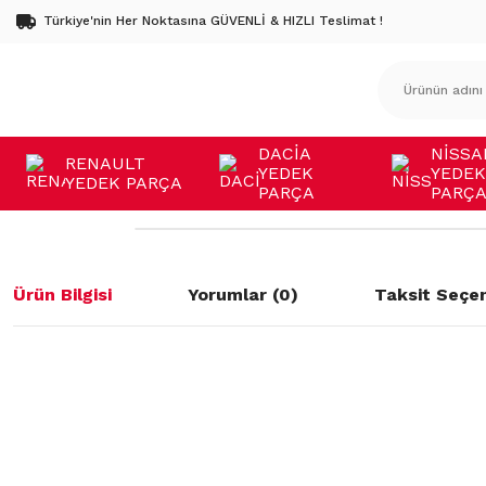
Türkiye'nin Her Noktasına GÜVENLİ & HIZLI Teslimat !
DACİA
NİSSA
RENAULT
YEDEK
YEDEK
YEDEK PARÇA
PARÇA
PARÇ
Ürün Bilgisi
Yorumlar (0)
Taksit Seçen
Bu ürünün fiyat bilgisi, resim, ürün açıklamalarında ve diğer konulard
öneri formunu kullanarak tarafımıza iletebilirsiniz.
Bu ürüne ilk yorumu siz yapın!
Görüş ve önerileriniz için teşekkür ederiz.