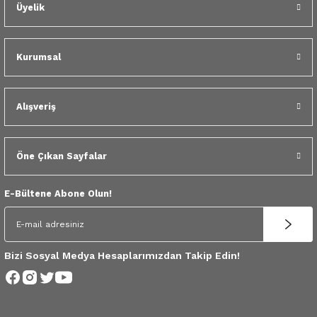
 Yedek Parça
Üyelik
dek Parça
Kurumsal
e Yedek Parça
Alışveriş
 Yedek Parça
r Yedek Parça
Öne Çıkan Sayfalar
E-Bültene Abone Olun!
Bizi Sosyal Medya Hesaplarımızdan Takip Edin!