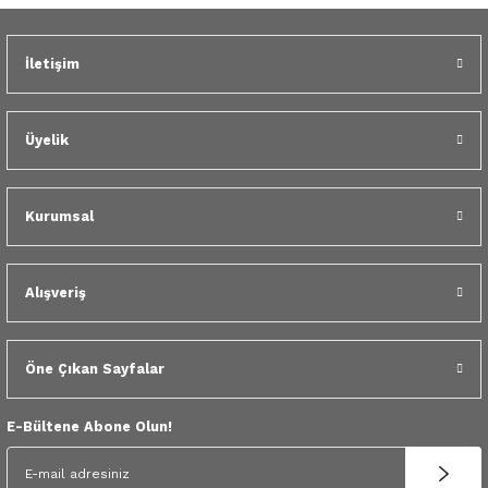
 Yedek Parça
Gönder
İletişim
dek Parça
e Yedek Parça
Üyelik
 Yedek Parça
Kurumsal
r Yedek Parça
Alışveriş
Öne Çıkan Sayfalar
E-Bültene Abone Olun!