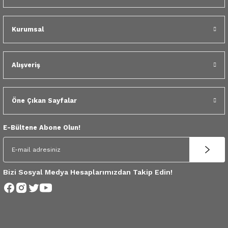
3.500,00 TL
 Yedek Parça
Kurumsal
dek Parça
e Yedek Parça
Alışveriş
 Yedek Parça
Öne Çıkan Sayfalar
r Yedek Parça
E-Bültene Abone Olun!
Bizi Sosyal Medya Hesaplarımızdan Takip Edin!