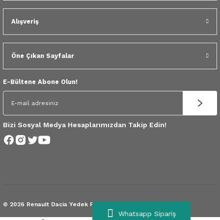
 Yedek Parça
Alışveriş
dek Parça
e Yedek Parça
Öne Çıkan Sayfalar
 Yedek Parça
E-Bültene Abone Olun!
r Yedek Parça
Bizi Sosyal Medya Hesaplarımızdan Takip Edin!
© 2026 Renault Dacia Yedek Parça.
Tüm Hakları Saklıdır.
Whatsapp Sipariş