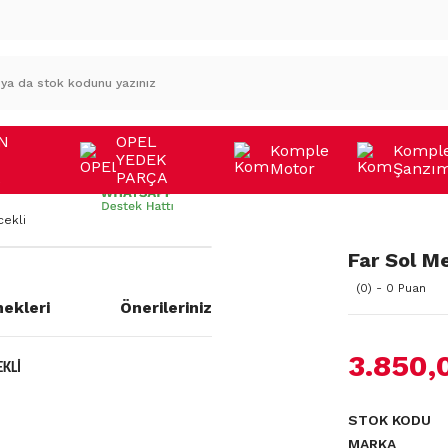
N
OPEL
Komple
Kompl
YEDEK
Motor
Şanzı
A
PARÇA
cekli
Far Sol M
(0) - 0 Puan
ekleri
Önerileriniz
3.850,
KLİ
STOK KODU
MARKA