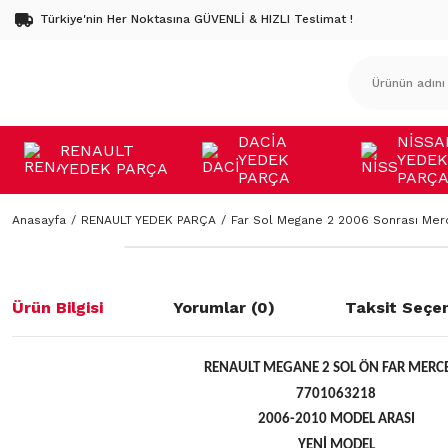
Türkiye'nin Her Noktasına GÜVENLİ & HIZLI Teslimat !
DACİA
NİSSA
RENAULT
YEDEK
YEDEK
YEDEK PARÇA
PARÇA
PARÇ
Anasayfa
RENAULT YEDEK PARÇA
Far Sol Megane 2 2006 Sonrası Mer
Ürün Bilgisi
Yorumlar (0)
Taksit Seçen
RENAULT MEGANE 2 SOL ÖN FAR MERCE
7701063218
2006-2010 MODEL ARASI
YENİ MODEL