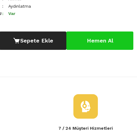
Aydınlatma
U
Var
Sepete Ekle
Hemen Al
7 / 24 Müşteri Hizmetleri