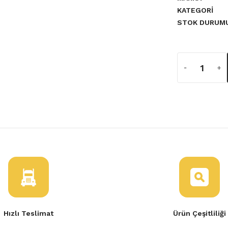
KATEGORI
STOK DURUM
a yetersiz gördüğünüz noktaları
2 Sol Far Komple Mercekli
Hızlı Teslimat
Ürün Çeşitliliği