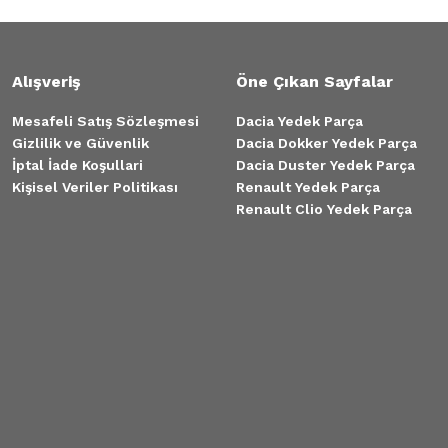
Alışveriş
Öne Çıkan Sayfalar
mı Ön Sağ
Mesafeli Satış Sözleşmesi
Dacia Yedek Parça
Gizlilik ve Güvenlik
Dacia Dokker Yedek Parça
İptal İade Koşullari
Dacia Duster Yedek Parça
Kişisel Veriler Politikası
Renault Yedek Parça
Renault Clio Yedek Parça
ar 260603054R