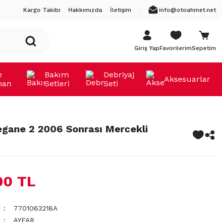
Kargo Takibi
Hakkımızda
İletişim
info@otoahmet.net
Giriş Yap
Favorilerim
Sepetim
e
Bakım
Debriyaj
Aksesuarlar
man
Setleri
Seti
egane 2 2006 Sonrası Mercekli
00 TL
7701063218A
AYFAR