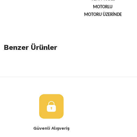
MOTORLU
MOTORU ÜZERİNDE
Bu ürünün fiyat bilgisi, resim, ürün açıklamalarında ve diğer konulard
öneri formunu kullanarak tarafımıza iletebilirsiniz.
Benzer Ürünler
Bu ürüne ilk yorumu siz yapın!
Görüş ve önerileriniz için teşekkür ederiz.
Yorum Yaz
Ürün resmi kalitesiz, bozuk veya görüntülenemiyor.
Renault Megane 2 Ön Far Sol Mercekli 7701063218
Ürün açıklamasında eksik bilgiler bulunuyor.
Ürün bilgilerinde hatalar bulunuyor.
4.750,00 TL
Ürün fiyatı diğer sitelerden daha pahalı.
Bu ürüne benzer farklı alternatifler olmalı.
Renault Megane 2 Sol Far Komple Mercekli
Renault Megane 
Güvenli Alışveriş
3.300,00 TL
4.850,00 TL