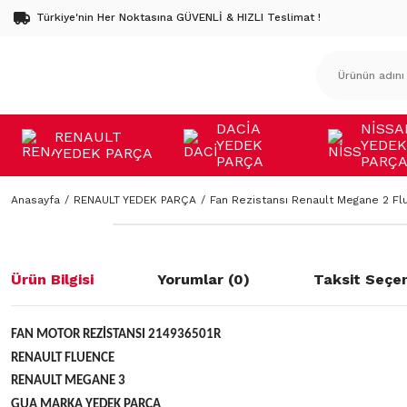
Türkiye'nin Her Noktasına GÜVENLİ & HIZLI Teslimat !
DACİA
NİSSA
RENAULT
YEDEK
YEDEK
YEDEK PARÇA
PARÇA
PARÇ
Anasayfa
RENAULT YEDEK PARÇA
Fan Rezistansı Renault Megane 2 F
Ürün Bilgisi
Yorumlar (0)
Taksit Seçen
FAN MOTOR REZİSTANSI 214936501R
RENAULT FLUENCE
RENAULT MEGANE 3
GUA MARKA YEDEK PARÇA