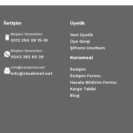
İletişim
Üyelik
Müşteri Hizmetleri
Yeni Üyelik
0312 394 28 15-16
Üye Girişi
Şifremi Unuttum
Müşteri Hizmetleri
0542 382 65 26
Kurumsal
info@otoahmet.net
İletişim
info@otoahmet.net
İletişim Formu
Havale Bildirim Formu
Kargo Takibi
Blog