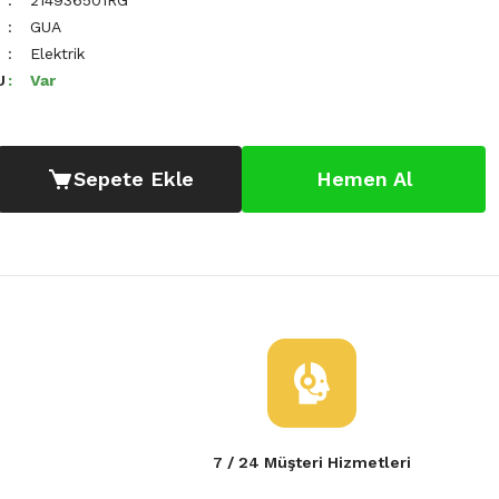
214936501RG
GUA
Elektrik
U
Var
Sepete Ekle
Hemen Al
7 / 24 Müşteri Hizmetleri