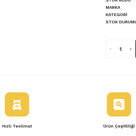
STOK KODU
MARKA
KATEGORI
STOK DURUM
a yetersiz gördüğünüz noktaları
endi
 REZİSTANSI
L
Hızlı Teslimat
Ürün Çeşitliliği