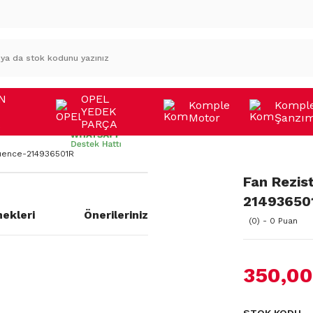
N
OPEL
Komple
Kompl
YEDEK
Motor
Şanzı
A
PARÇA
luence-214936501R
Fan Rezis
21493650
ekleri
Önerileriniz
(0) - 0 Puan
350,00