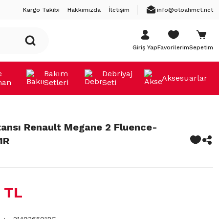
Kargo Takibi
Hakkımızda
İletişim
info@otoahmet.net
Giriş Yap
Favorilerim
Sepetim
e
Bakım
Debriyaj
Aksesuarlar
man
Setleri
Seti
tansı Renault Megane 2 Fluence-
1R
 TL