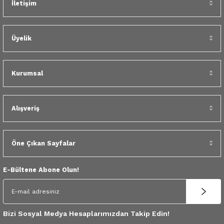
İletişim
 Yedek Parça
dek Parça
Üyelik
e Yedek Parça
Kurumsal
 Yedek Parça
r Yedek Parça
Alışveriş
Öne Çıkan Sayfalar
E-Bültene Abone Olun!
Bizi Sosyal Medya Hesaplarımızdan Takip Edin!