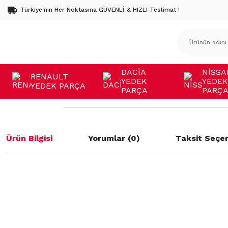
Türkiye'nin Her Noktasına GÜVENLİ & HIZLI Teslimat !
DACİA
NİSSA
RENAULT
YEDEK
YEDEK
YEDEK PARÇA
PARÇA
PARÇ
Ürün Bilgisi
Yorumlar (0)
Taksit Seçen
Bu ürünün fiyat bilgisi, resim, ürün açıklamalarında ve diğer konulard
öneri formunu kullanarak tarafımıza iletebilirsiniz.
Bu ürüne ilk yorumu siz yapın!
Görüş ve önerileriniz için teşekkür ederiz.