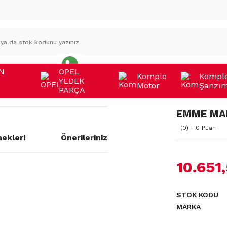
N
OPEL
Komple
Kompl
YEDEK
Motor
Şanzı
A
PARÇA
EMME MA
(0) - 0 Puan
ekleri
Önerileriniz
10.651
a yetersiz gördüğünüz noktaları
STOK KODU
MARKA