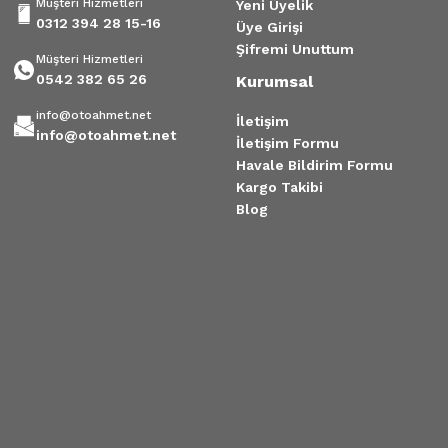
Müşteri Hizmetleri
Yeni Üyelik
0312 394 28 15-16
Üye Girişi
Şifremi Unuttum
Müşteri Hizmetleri
0542 382 65 26
Kurumsal
info@otoahmet.net
İletişim
info@otoahmet.net
İletişim Formu
Havale Bildirim Formu
Kargo Takibi
Blog