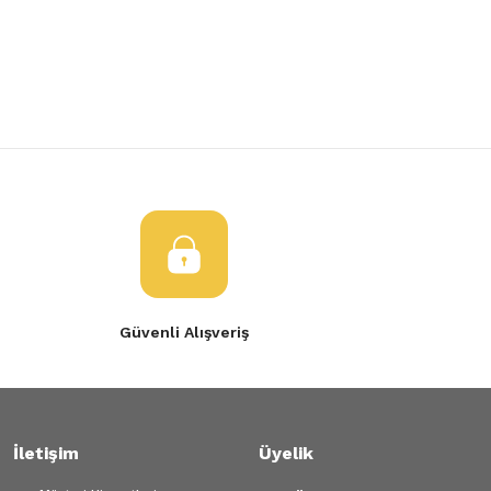
Yorum Yaz
Ürün resmi kalitesiz, bozuk veya görüntülenemiyor.
Ürün açıklamasında eksik bilgiler bulunuyor.
Ürün bilgilerinde hatalar bulunuyor.
Ürün fiyatı diğer sitelerden daha pahalı.
Bu ürüne benzer farklı alternatifler olmalı.
Gönder
Güvenli Alışveriş
İletişim
Üyelik