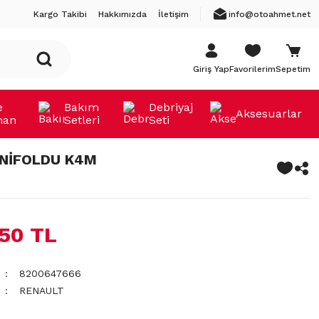
Kargo Takibi
Hakkımızda
İletişim
info@otoahmet.net
Giriş Yap
Favorilerim
Sepetim
e
Bakım
Debriyaj
Aksesuarlar
man
Setleri
Seti
NİFOLDU K4M
,50 TL
8200647666
RENAULT