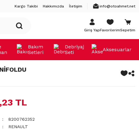
Kargo Takibi
Hakkımızda
İletişim
info@otoahmet.net
Giriş Yap
Favorilerim
Sepetim
e
Bakım
Debriyaj
Aksesuarlar
man
Setleri
Seti
NİFOLDU
,23 TL
8200762352
RENAULT