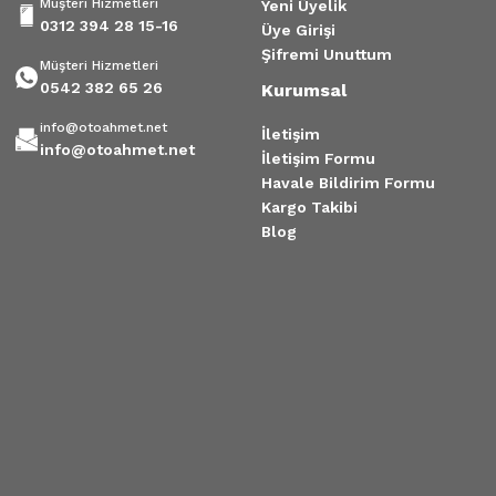
Müşteri Hizmetleri
Yeni Üyelik
0312 394 28 15-16
Üye Girişi
Şifremi Unuttum
Müşteri Hizmetleri
0542 382 65 26
Kurumsal
info@otoahmet.net
İletişim
info@otoahmet.net
İletişim Formu
Havale Bildirim Formu
Kargo Takibi
Blog