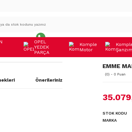
N
OPEL
Komple
Kompl
YEDEK
Motor
Şanzı
A
PARÇA
EMME MA
(0) - 0 Puan
ekleri
Önerileriniz
35.079
a yetersiz gördüğünüz noktaları
STOK KODU
MARKA