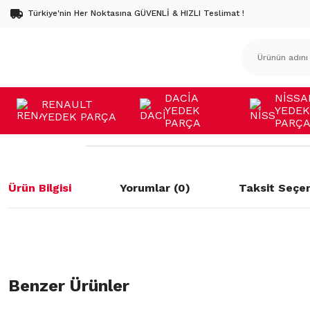
Türkiye'nin Her Noktasına GÜVENLİ & HIZLI Teslimat !
DACİA
NİSSA
RENAULT
YEDEK
YEDEK
YEDEK PARÇA
PARÇA
PARÇ
Ürün Bilgisi
Yorumlar (0)
Taksit Seçen
Bu ürünün fiyat bilgisi, resim, ürün açıklamalarında ve diğer konulard
öneri formunu kullanarak tarafımıza iletebilirsiniz.
Benzer Ürünler
Bu ürüne ilk yorumu siz yapın!
Görüş ve önerileriniz için teşekkür ederiz.