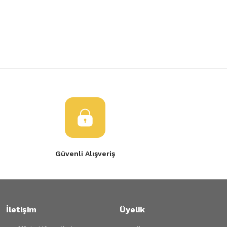
Yorum Yaz
Tükendi
Tükendi
Ürün resmi kalitesiz, bozuk veya görüntülenemiyor.
EMME MANİFOLDU D4
EMME MANİFOLDU
Ürün açıklamasında eksik bilgiler bulunuyor.
Ürün bilgilerinde hatalar bulunuyor.
35.079,23 TL
35.079,23 TL
Ürün fiyatı diğer sitelerden daha pahalı.
Bu ürüne benzer farklı alternatifler olmalı.
Gönder
Güvenli Alışveriş
İletişim
Üyelik