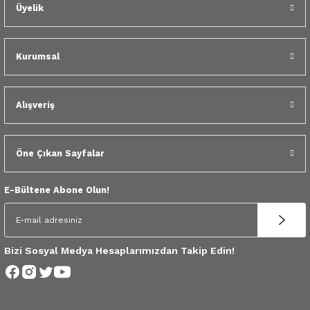
 Yedek Parça
Üyelik
dek Parça
Kurumsal
e Yedek Parça
Alışveriş
 Yedek Parça
r Yedek Parça
Öne Çıkan Sayfalar
E-Bültene Abone Olun!
Bizi Sosyal Medya Hesaplarımızdan Takip Edin!