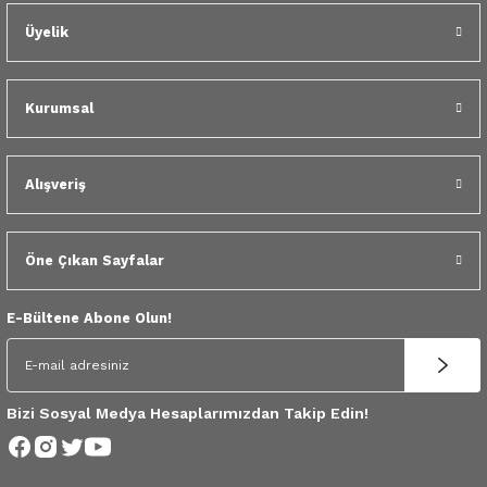
 Yedek Parça
Üyelik
dek Parça
Kurumsal
e Yedek Parça
 Yedek Parça
Alışveriş
r Yedek Parça
Öne Çıkan Sayfalar
E-Bültene Abone Olun!
Bizi Sosyal Medya Hesaplarımızdan Takip Edin!