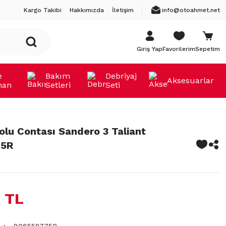
Kargo Takibi
Hakkımızda
İletişim
info@otoahmet.net
Giriş Yap
Favorilerim
Sepetim
e
Bakım
Debriyaj
Aksesuarlar
man
Setleri
Seti
olu Contası Sandero 3 Taliant
75R
 TL