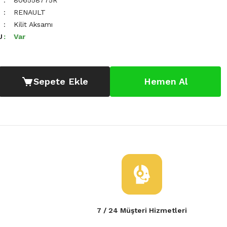
806558775R
RENAULT
Kilit Aksamı
U
Var
Sepete Ekle
Hemen Al
7 / 24 Müşteri Hizmetleri