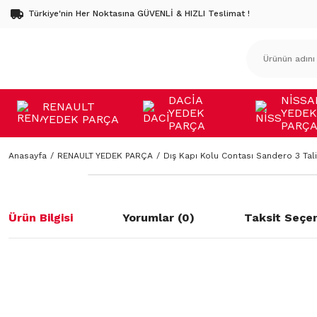
Türkiye'nin Her Noktasına GÜVENLİ & HIZLI Teslimat !
DACİA
NİSSA
RENAULT
YEDEK
YEDEK
YEDEK PARÇA
PARÇA
PARÇ
Anasayfa
RENAULT YEDEK PARÇA
Dış Kapı Kolu Contası Sandero 3 Ta
Ürün Bilgisi
Yorumlar (0)
Taksit Seçen
Bu ürünün fiyat bilgisi, resim, ürün açıklamalarında ve diğer konulard
öneri formunu kullanarak tarafımıza iletebilirsiniz.