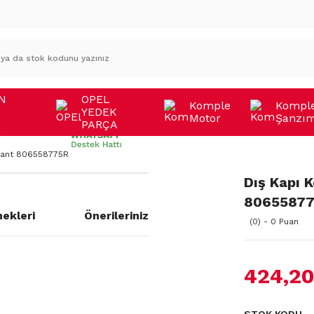
N
OPEL
Komple
Kompl
YEDEK
Motor
Şanzı
A
PARÇA
liant 806558775R
Dış Kapı K
8065587
ekleri
Önerileriniz
(0) - 0 Puan
424,20
a yetersiz gördüğünüz noktaları