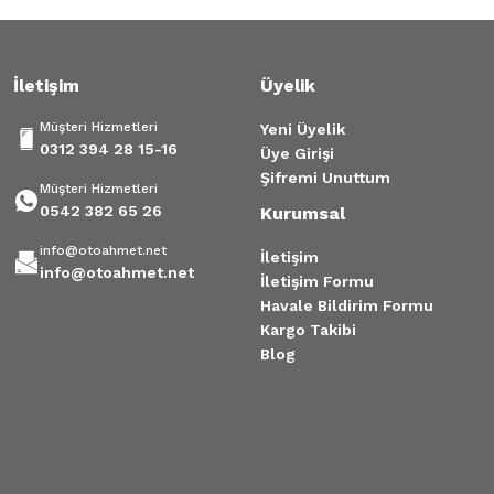
İletişim
Üyelik
Müşteri Hizmetleri
Yeni Üyelik
0312 394 28 15-16
Üye Girişi
Şifremi Unuttum
Müşteri Hizmetleri
0542 382 65 26
Kurumsal
info@otoahmet.net
İletişim
info@otoahmet.net
İletişim Formu
Havale Bildirim Formu
Kargo Takibi
Blog