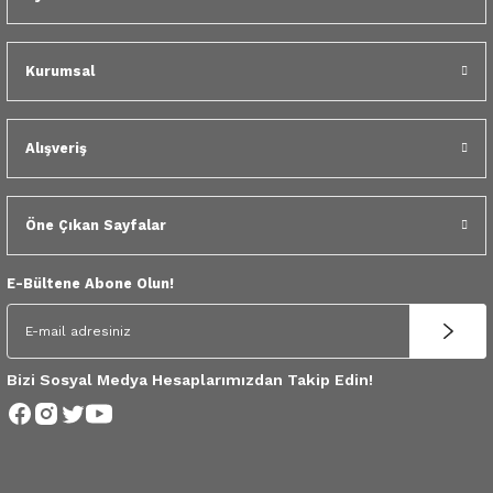
 Yedek Parça
dek Parça
Kurumsal
e Yedek Parça
Alışveriş
 Yedek Parça
Öne Çıkan Sayfalar
r Yedek Parça
E-Bültene Abone Olun!
Bizi Sosyal Medya Hesaplarımızdan Takip Edin!