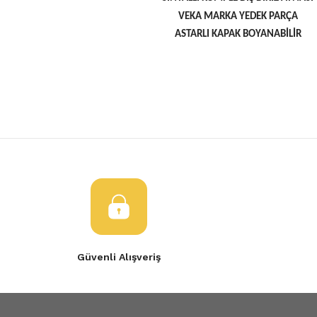
VEKA MARKA YEDEK PARÇA
ASTARLI KAPAK BOYANABİLİR
Bu ürünün fiyat bilgisi, resim, ürün açıklamalarında ve diğer konulard
öneri formunu kullanarak tarafımıza iletebilirsiniz.
Bu ürüne ilk yorumu siz yapın!
Görüş ve önerileriniz için teşekkür ederiz.
Yorum Yaz
Ürün resmi kalitesiz, bozuk veya görüntülenemiyor.
Ürün açıklamasında eksik bilgiler bulunuyor.
Ürün bilgilerinde hatalar bulunuyor.
Ürün fiyatı diğer sitelerden daha pahalı.
Güvenli Alışveriş
Bu ürüne benzer farklı alternatifler olmalı.