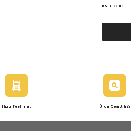
KATEGORI
a yetersiz gördüğünüz noktaları
Hızlı Teslimat
Ürün Çeşitliliği