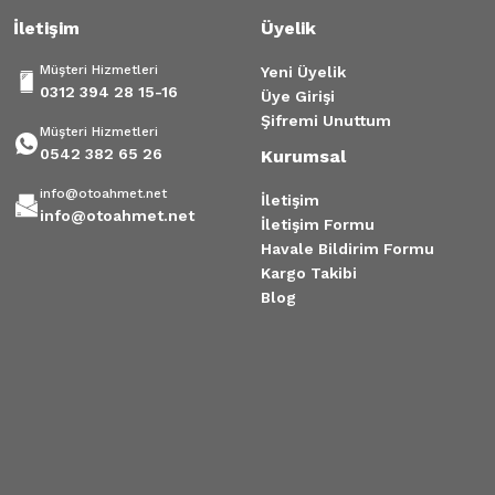
İletişim
Üyelik
Müşteri Hizmetleri
Gönder
Yeni Üyelik
0312 394 28 15-16
Üye Girişi
Şifremi Unuttum
Müşteri Hizmetleri
0542 382 65 26
Kurumsal
info@otoahmet.net
İletişim
info@otoahmet.net
İletişim Formu
Havale Bildirim Formu
Kargo Takibi
Blog