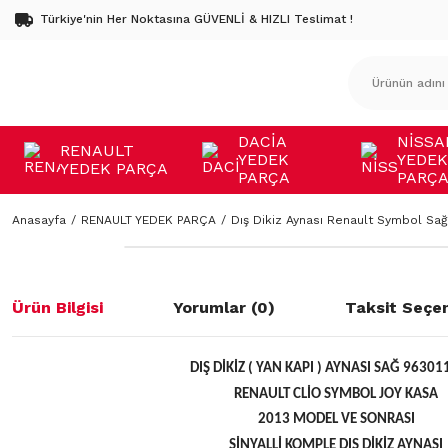
Türkiye'nin Her Noktasına GÜVENLİ & HIZLI Teslimat !
DACİA
NİSSA
RENAULT
YEDEK
YEDEK
YEDEK PARÇA
PARÇA
PARÇ
Anasayfa
RENAULT YEDEK PARÇA
Dış Dikiz Aynası Renault Symbol Sağ
Ürün Bilgisi
Yorumlar (0)
Taksit Seçen
DIŞ DİKİZ ( YAN KAPI ) AYNASI SAĞ 9630
RENAULT CLİO SYMBOL JOY KASA
2013 MODEL VE SONRASI
SİNYALLİ KOMPLE DIŞ DİKİZ AYNASI