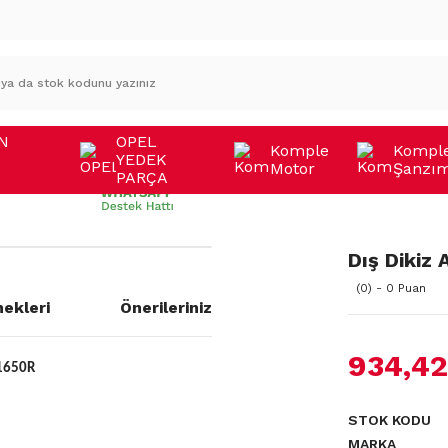
N
OPEL
Komple
Kompl
YEDEK
Motor
Şanzı
A
PARÇA
Dış Dikiz
(0) - 0 Puan
ekleri
Önerileriniz
934,42
11650R
STOK KODU
MARKA