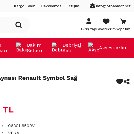
Kargo Takibi
Hakkımızda
İletişim
info@otoahmet.net
Giriş Yap
Favorilerim
Sepetim
e
Bakım
Debriyaj
Aksesuarlar
man
Setleri
Seti
 Aynası Renault Symbol Sağ
 TL
963011650RV
VEKA