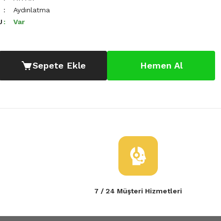
Aydınlatma
U
Var
Sepete Ekle
Hemen Al
7 / 24 Müşteri Hizmetleri