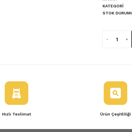
KATEGORI
STOK DURUM
a yetersiz gördüğünüz noktaları
i
ğ Ön Far İçi Siyah
Hızlı Teslimat
Ürün Çeşitliliği