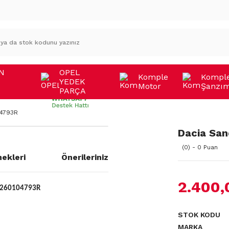
N
OPEL
Komple
Kompl
YEDEK
Motor
Şanzı
A
PARÇA
04793R
Dacia San
(0) - 0 Puan
ekleri
Önerileriniz
2.400,
 260104793R
STOK KODU
MARKA