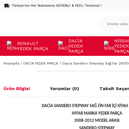
Türkiye'nin Her Noktasına GÜVENLİ & HIZLI Teslimat !
DACİA
NİSSA
RENAULT
YEDEK
YEDEK
YEDEK PARÇA
PARÇA
PARÇ
Anasayfa
DACİA YEDEK PARÇA
Dacia Sandero Stepway Sağ Far 2601
Ürün Bilgisi
Yorumlar (0)
Taksit Seçen
DACİA SANDERO STEPWAY SAĞ ÖN FAR İÇİ SİYAH
AYFAR MARKA YEDEK PARÇA
2008-2012 MODEL ARASI
SANDERO-STEPWAY