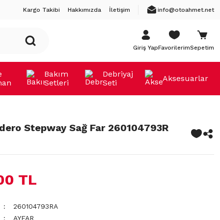
Kargo Takibi
Hakkımızda
İletişim
info@otoahmet.net
Giriş Yap
Favorilerim
Sepetim
e
Bakım
Debriyaj
Aksesuarlar
man
Setleri
Seti
dero Stepway Sağ Far 260104793R
00 TL
260104793RA
AYFAR