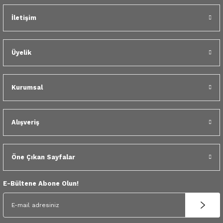
 Yedek Parça
İletişim
dek Parça
Üyelik
e Yedek Parça
 Yedek Parça
Kurumsal
r Yedek Parça
Alışveriş
Öne Çıkan Sayfalar
E-Bültene Abone Olun!