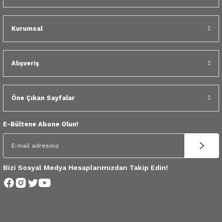
 Yedek Parça
Kurumsal
dek Parça
e Yedek Parça
Alışveriş
 Yedek Parça
Öne Çıkan Sayfalar
r Yedek Parça
E-Bültene Abone Olun!
Bizi Sosyal Medya Hesaplarımızdan Takip Edin!