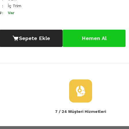
İç Trim
U
Var
Sepete Ekle
Hemen Al
7 / 24 Müşteri Hizmetleri