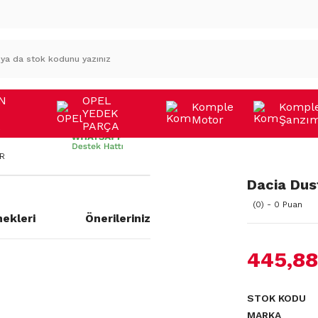
N
OPEL
Komple
Kompl
YEDEK
Motor
Şanzı
A
PARÇA
0R
Dacia Dus
(0) - 0 Puan
ekleri
Önerileriniz
445,88
STOK KODU
MARKA