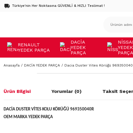
Türkiye'nin Her Noktasına GÜVENLİ & HIZLI Teslimat !
DACİA
NİSSA
RENAULT
YEDEK
YEDEK
YEDEK PARÇA
PARÇA
PARÇ
Anasayfa
DACİA YEDEK PARÇA
Dacia Duster Vites Körüğü 96935004
Ürün Bilgisi
Yorumlar (0)
Taksit Seçen
DACİA DUSTER VİTES KOLU KÖRÜĞÜ 969350040R
OEM MARKA YEDEK PARÇA