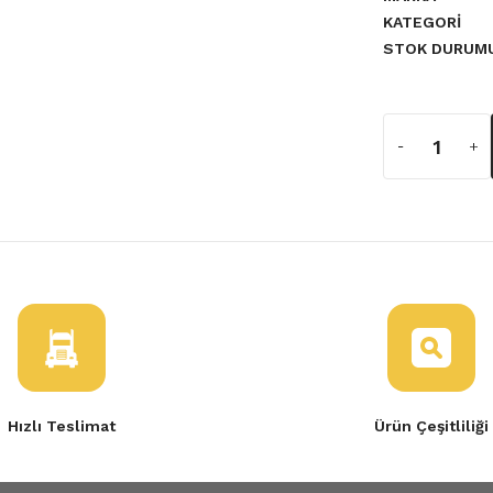
KATEGORI
a yetersiz gördüğünüz noktaları
STOK DURUM
Hızlı Teslimat
Ürün Çeşitliliği