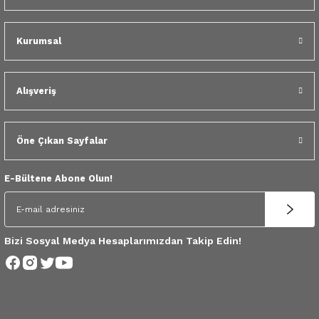
 Yedek Parça
Kurumsal
dek Parça
e Yedek Parça
Alışveriş
 Yedek Parça
Öne Çıkan Sayfalar
r Yedek Parça
E-Bültene Abone Olun!
Bizi Sosyal Medya Hesaplarımızdan Takip Edin!