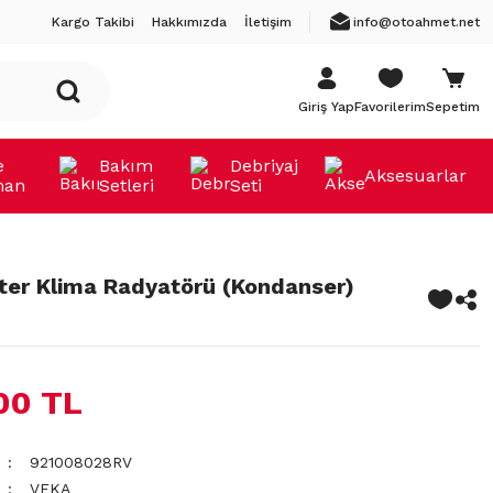
Kargo Takibi
Hakkımızda
İletişim
info@otoahmet.net
Giriş Yap
Favorilerim
Sepetim
e
Bakım
Debriyaj
Aksesuarlar
man
Setleri
Seti
ter Klima Radyatörü (Kondanser)
00 TL
921008028RV
VEKA