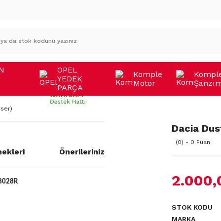
N
OPEL
Komple
Kompl
YEDEK
Motor
Şanzı
A
PARÇA
ser)
Dacia Dus
(0) - 0 Puan
ekleri
Önerileriniz
2.000,
8028R
STOK KODU
MARKA