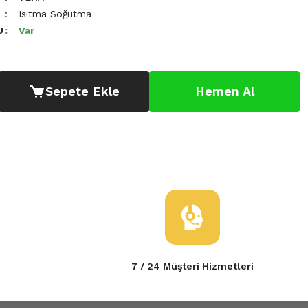
Isıtma Soğutma
U
Var
Sepete Ekle
Hemen Al
7 / 24 Müşteri Hizmetleri