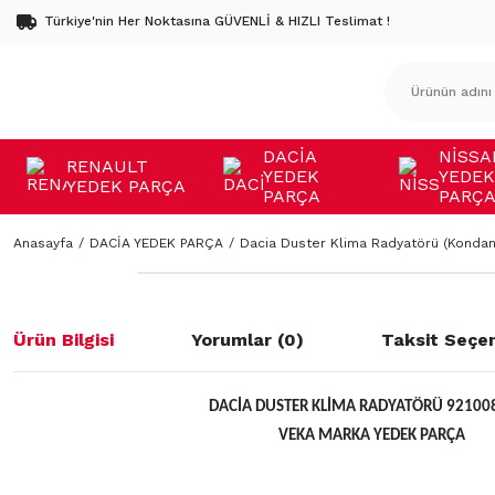
Türkiye'nin Her Noktasına GÜVENLİ & HIZLI Teslimat !
DACİA
NİSSA
RENAULT
YEDEK
YEDEK
YEDEK PARÇA
PARÇA
PARÇ
Anasayfa
DACİA YEDEK PARÇA
Dacia Duster Klima Radyatörü (Kondan
Ürün Bilgisi
Yorumlar (0)
Taksit Seçen
DACİA DUSTER KLİMA RADYATÖRÜ 92100
VEKA MARKA YEDEK PARÇA