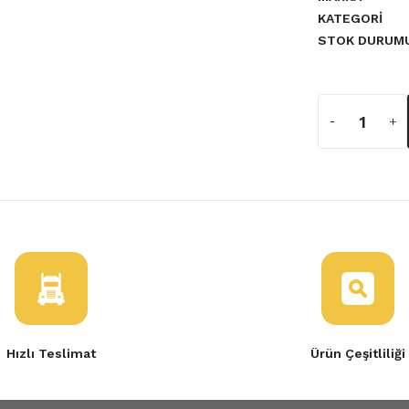
KATEGORI
a yetersiz gördüğünüz noktaları
STOK DURUM
r 8200880551
Hızlı Teslimat
Ürün Çeşitliliği