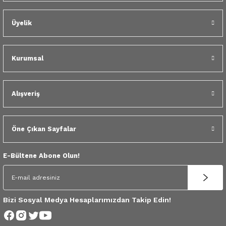
 Yedek Parça
Üyelik
dek Parça
e Yedek Parça
Kurumsal
 Yedek Parça
Alışveriş
r Yedek Parça
Öne Çıkan Sayfalar
E-Bültene Abone Olun!
Bizi Sosyal Medya Hesaplarımızdan Takip Edin!