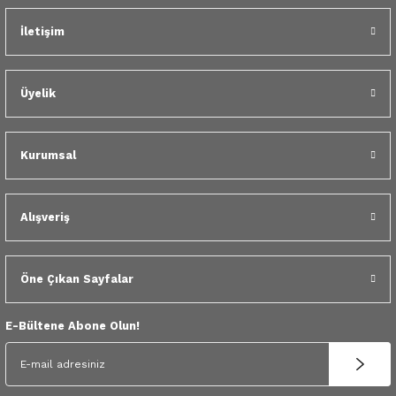
 Yedek Parça
İletişim
dek Parça
Üyelik
e Yedek Parça
 Yedek Parça
Kurumsal
r Yedek Parça
Alışveriş
Öne Çıkan Sayfalar
E-Bültene Abone Olun!