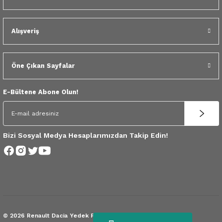
 Yedek Parça
dek Parça
Alışveriş
e Yedek Parça
Öne Çıkan Sayfalar
 Yedek Parça
E-Bültene Abone Olun!
r Yedek Parça
Bizi Sosyal Medya Hesaplarımızdan Takip Edin!
© 2026 Renault Dacia Yedek Parça.
Tüm Hakları Saklıdır.