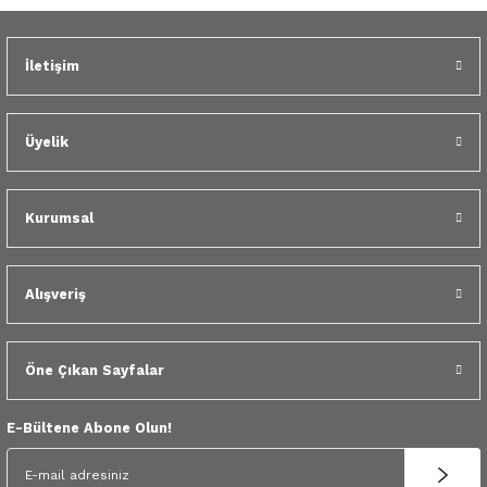
 Yedek Parça
Gönder
dek Parça
İletişim
e Yedek Parça
Üyelik
 Yedek Parça
Kurumsal
r Yedek Parça
Alışveriş
Öne Çıkan Sayfalar
E-Bültene Abone Olun!