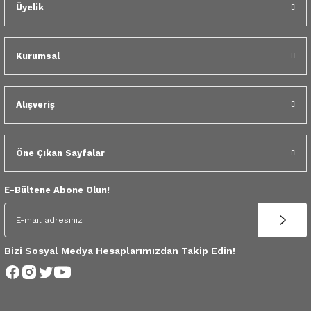
 Yedek Parça
Üyelik
dek Parça
Kurumsal
e Yedek Parça
Alışveriş
 Yedek Parça
r Yedek Parça
Öne Çıkan Sayfalar
E-Bültene Abone Olun!
Bizi Sosyal Medya Hesaplarımızdan Takip Edin!