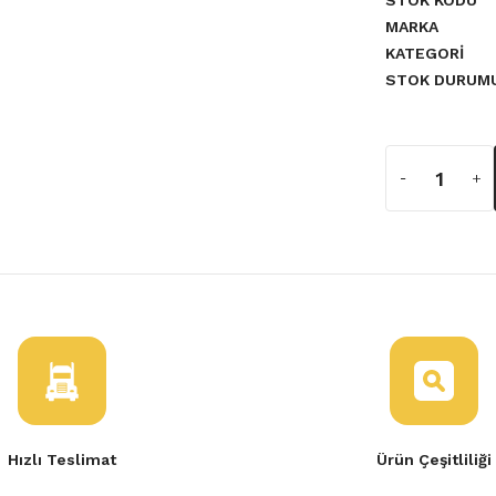
STOK KODU
MARKA
KATEGORI
STOK DURUM
a yetersiz gördüğünüz noktaları
Hızlı Teslimat
Ürün Çeşitliliği