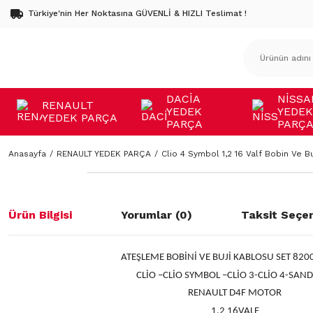
Türkiye'nin Her Noktasına GÜVENLİ & HIZLI Teslimat !
DACİA
NİSSA
RENAULT
YEDEK
YEDEK
YEDEK PARÇA
PARÇA
PARÇ
Anasayfa
RENAULT YEDEK PARÇA
Clio 4 Symbol 1,2 16 Valf Bobin Ve 
Ürün Bilgisi
Yorumlar (0)
Taksit Seçen
ATEŞLEME BOBİNİ VE BUJİ KABLOSU SET 82
CLİO –CLİO SYMBOL –CLİO 3-CLİO 4-SAN
RENAULT D4F MOTOR
1,2 16VALF