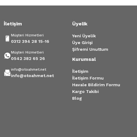
Gönder
İletişim
Üyelik
Müşteri Hizmetleri
Yeni Üyelik
0312 394 28 15-16
Üye Girişi
Şifremi Unuttum
Müşteri Hizmetleri
0542 382 65 26
Kurumsal
info@otoahmet.net
İletişim
info@otoahmet.net
İletişim Formu
Havale Bildirim Formu
Kargo Takibi
Blog