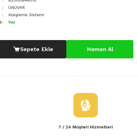
8200084401Ü
ÜNÜVAR
Ateşleme Sistemi
U
Var
Sepete Ekle
Hemen Al
7 / 24 Müşteri Hizmetleri