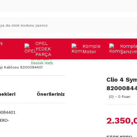
N
OPEL
Komple
Kompl
YEDEK
Motor
Şanzı
A
PARÇA
Buji Kablosu 8200084401
Clio 4 Sym
8200084
ekleri
Önerileriniz
(0) - 0 Puan
00084401
2.350,
DERO-