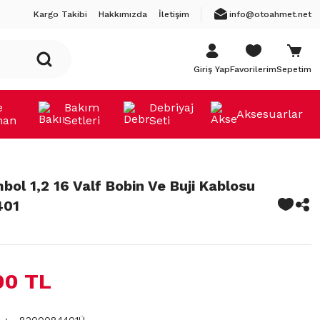
Kargo Takibi
Hakkımızda
İletişim
info@otoahmet.net
Giriş Yap
Favorilerim
Sepetim
e
Bakım
Debriyaj
Aksesuarlar
man
Setleri
Seti
bol 1,2 16 Valf Bobin Ve Buji Kablosu
401
00 TL