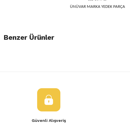
ÜNÜVAR MARKA YEDEK PARÇA
Bu ürünün fiyat bilgisi, resim, ürün açıklamalarında ve diğer konulard
öneri formunu kullanarak tarafımıza iletebilirsiniz.
Benzer Ürünler
Bu ürüne ilk yorumu siz yapın!
Görüş ve önerileriniz için teşekkür ederiz.
Yorum Yaz
Ürün resmi kalitesiz, bozuk veya görüntülenemiyor.
Ateşleme Bobini 1.2 16 Valf D4f Motor Orijinal 8200084401
Ürün açıklamasında eksik bilgiler bulunuyor.
Ürün bilgilerinde hatalar bulunuyor.
6.880,37 TL
Ürün fiyatı diğer sitelerden daha pahalı.
Bu ürüne benzer farklı alternatifler olmalı.
Güvenli Alışveriş