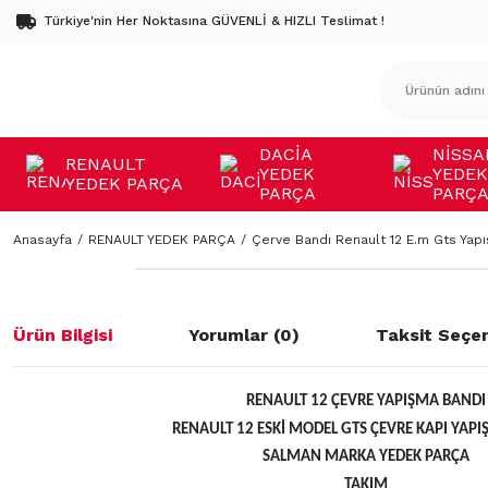
Türkiye'nin Her Noktasına GÜVENLİ & HIZLI Teslimat !
DACİA
NİSSA
RENAULT
YEDEK
YEDEK
YEDEK PARÇA
PARÇA
PARÇ
Anasayfa
RENAULT YEDEK PARÇA
Çerve Bandı Renault 12 E.m Gts Yapı
Ürün Bilgisi
Yorumlar (0)
Taksit Seçen
RENAULT 12 ÇEVRE YAPIŞMA BANDI
RENAULT 12 ESKİ MODEL GTS ÇEVRE KAPI YAP
SALMAN MARKA YEDEK PARÇA
TAKIM