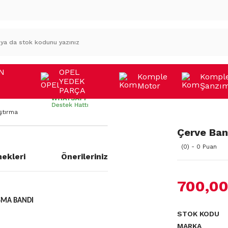
N
OPEL
Komple
Kompl
YEDEK
Motor
Şanzı
A
PARÇA
ştırma
Çerve Ban
(0) - 0 Puan
ekleri
Önerileriniz
700,00
IŞMA BANDI
STOK KODU
MARKA