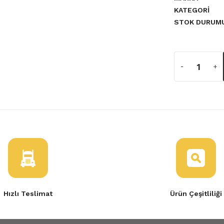
KATEGORI
STOK DURUM
a yetersiz gördüğünüz noktaları
Hızlı Teslimat
Ürün Çeşitliliği