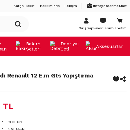
Kargo Takibi
Hakkımızda
İletişim
info@otoahmet.net
Giriş Yap
Favorilerim
Sepetim
e
Bakım
Debriyaj
Aksesuarlar
man
Setleri
Seti
dı Renault 12 E.m Gts Yapıştırma
 TL
200031T
SALMAN