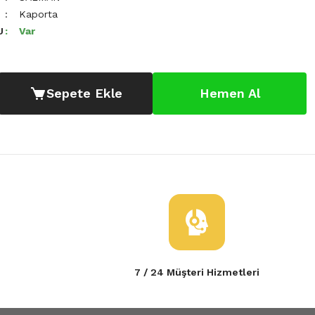
Kaporta
U
Var
Sepete Ekle
Hemen Al
7 / 24 Müşteri Hizmetleri