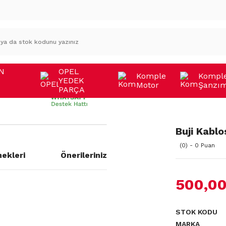
N
OPEL
Komple
Kompl
YEDEK
Motor
Şanzı
A
PARÇA
Buji Kablo
(0) - 0 Puan
ekleri
Önerileriniz
500,00
STOK KODU
MARKA