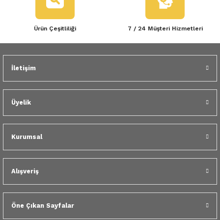
 Yedek Parça
Bu ürüne benzer farklı alternatifler olmalı.
Ürün Çeşitliliği
7 / 24 Müşteri Hizmetleri
dek Parça
e Yedek Parça
İletişim
 Yedek Parça
Gönder
r Yedek Parça
Üyelik
Kurumsal
Alışveriş
Öne Çıkan Sayfalar