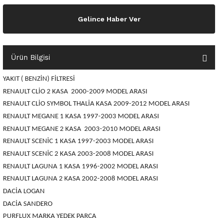
o Yedek Parça
Yedek Parça
Fren Sistemi
İç Trim
İç Trim
İç Trim
İç Trim
İç Trim
Isıtma Soğutma
Latitude
Latitude
Gelince Haber Ver
a Yedek Parça
ektrikli Yedek Parça
İç Trim
Isıtma Soğutma
Isıtma Soğutma
Isıtma Soğutma
Isıtma Soğutma
Isıtma Soğutma
Kaporta
Master
Megane
Ürün Bilgisi
c Yedek Parça
Isıtma Soğutma
Kaporta
Kaporta
Kaporta
Kaporta
Kaporta
Motor Aksamı
Megane
Modus
YAKIT ( BENZİN) FİLTRESİ
ne Yedek Parça
Kaporta
Motor Aksamı
Motor Aksamı
Kilit Aksamı
Kilit Aksamı
Kilit Aksamı
Ön Takım Süspansiyon
Modus
RENAULT 11 BAKIM SETİ
RENAULT CLİO 2 KASA 2000-2009 MODEL ARASI
RENAULT CLİO SYMBOL THALİA KASA 2009-2012 MODEL ARASI
ce Yedek Parça
Kilit Aksamı
Ön Takım Süspansiyon
Ön Takım Süspansiyon
Motor Aksamı
Motor Aksamı
Motor Aksamı
Yakıt Aksamı
Renault 11
RENAULT 12 BAKIM SETİ
RENAULT MEGANE 1 KASA 1997-2003 MODEL ARASI
RENAULT MEGANE 2 KASA 2003-2010 MODEL ARASI
l Yedek Parça
Motor Aksamı
Yakıt Aksamı
Yakıt Aksamı
Ön Takım Süspansiyon
Ön Takım Süspansiyon
Ön Takım Süspansiyon
Renault 12
RENAULT 19 BAKIM SETİ
RENAULT SCENİC 1 KASA 1997-2003 MODEL ARASI
RENAULT SCENİC 2 KASA 2003-2008 MODEL ARASI
man Yedek Parça
Ön Takım Süspansiyon
Yakıt Aksamı
Yakıt Aksamı
Yakıt Aksamı
Renault 19
RENAULT 21 BAKIM SETİ
RENAULT LAGUNA 1 KASA 1996-2002 MODEL ARASI
de Yedek Parça
Yakıt Aksamı
Renault 21
RENAULT 9 BROADWAY YAĞ BAKIM SET
RENAULT LAGUNA 2 KASA 2002-2008 MODEL ARASI
DACİA LOGAN
l Yedek Parça
Renault 9
Scenic
DACİA SANDERO
PURFLUX MARKA YEDEK PARÇA