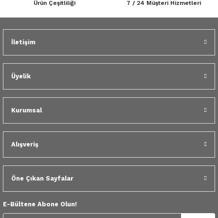
Ürün Çeşitliliği
7 / 24 Müşteri Hizmetleri
 Yedek Parça
Gönder
dek Parça
İletişim
e Yedek Parça
Üyelik
 Yedek Parça
r Yedek Parça
Kurumsal
Alışveriş
Öne Çıkan Sayfalar
E-Bültene Abone Olun!