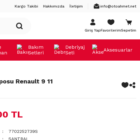
Kargo Takibi
Hakkımızda
İletişim
info@otoahmet.net
Giriş Yap
Favorilerim
Sepetim
e
Bakım
Debriyaj
Aksesuarlar
man
Setleri
Seti
posu Renault 9 11
00 TL
7702252739S
SANTRAL