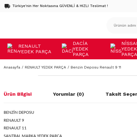
Türkiye'nin Her Noktasına GÜVENLİ & HIZLI Teslimat !
DACİA
NİSSA
RENAULT
YEDEK
YEDEK
YEDEK PARÇA
PARÇA
PARÇ
Anasayfa
RENAULT YEDEK PARÇA
Benzin Deposu Renault 9 11
Ürün Bilgisi
Yorumlar (0)
Taksit Seçen
BENZİN DEPOSU
RENAULT 9
RENAULT 11
SANTRAL MARKA YEDEK PARÇA