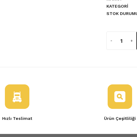
KATEGORI
STOK DURUM
a yetersiz gördüğünüz noktaları
Hızlı Teslimat
Ürün Çeşitliliği