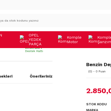
N
OPEL
Komple
Kompl
YEDEK
Motor
Şanzı
A
PARÇA
Benzin De
(0) - 0 Puan
ekleri
Önerileriniz
2.850,
STOK KODU
MARKA