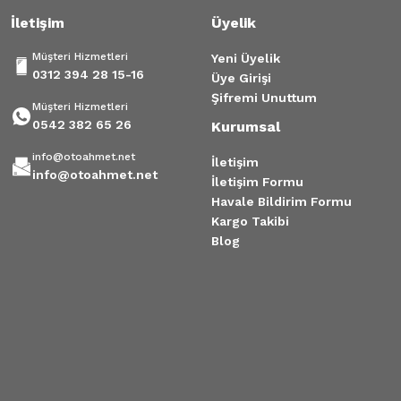
İletişim
Üyelik
Tükendi
Müşteri Hizmetleri
Yeni Üyelik
Fluence Megane 3 Bagaj Kilidi 905030003R
0312 394 28 15-16
Üye Girişi
Şifremi Unuttum
Müşteri Hizmetleri
850,00 TL
0542 382 65 26
Kurumsal
info@otoahmet.net
İletişim
info@otoahmet.net
İletişim Formu
Havale Bildirim Formu
Kargo Takibi
Blog