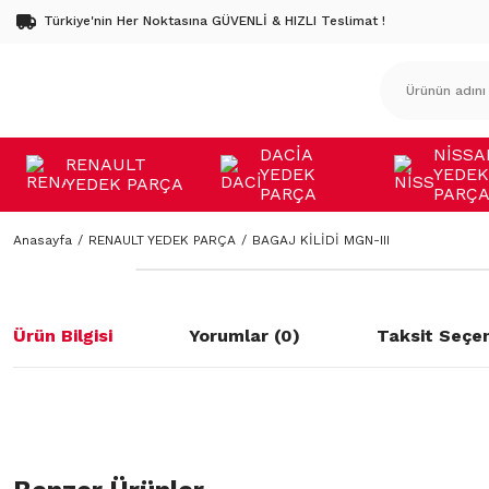
Türkiye'nin Her Noktasına GÜVENLİ & HIZLI Teslimat !
DACİA
NİSSA
RENAULT
YEDEK
YEDEK
YEDEK PARÇA
PARÇA
PARÇ
Anasayfa
RENAULT YEDEK PARÇA
BAGAJ KİLİDİ MGN-III
Ürün Bilgisi
Yorumlar (0)
Taksit Seçen
Bu ürünün fiyat bilgisi, resim, ürün açıklamalarında ve diğer konulard
öneri formunu kullanarak tarafımıza iletebilirsiniz.