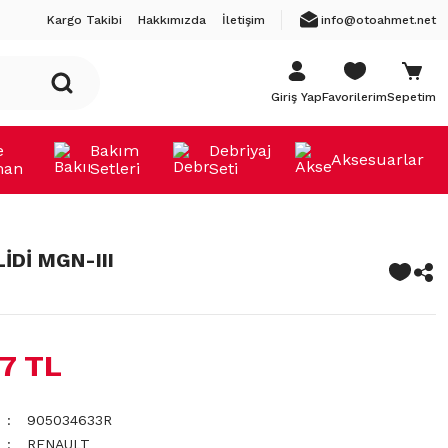
Kargo Takibi
Hakkımızda
İletişim
info@otoahmet.net
Giriş Yap
Favorilerim
Sepetim
e
Bakım
Debriyaj
Aksesuarlar
man
Setleri
Seti
İDİ MGN-III
37 TL
905034633R
RENAULT