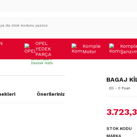
N
OPEL
Komple
Kompl
YEDEK
Motor
Şanzı
A
PARÇA
BAGAJ KİL
(0) - 0 Puan
ekleri
Önerileriniz
3.723,
a yetersiz gördüğünüz noktaları
STOK KODU
MARKA