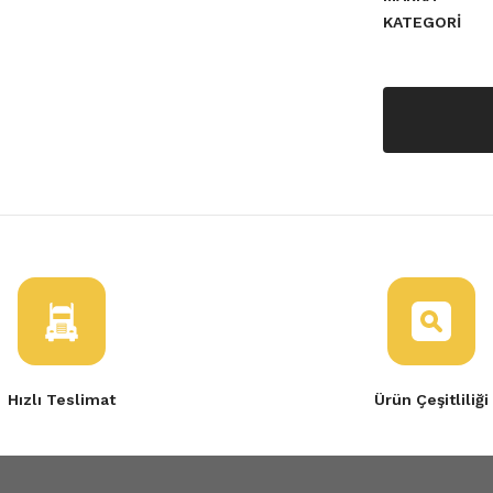
KATEGORI
o 4 Fluence Megane 3
TL
 Kilidi 905039428R
Tükendi
Hızlı Teslimat
Ürün Çeşitliliği
ce-Clio 4 Bagaj Kilidi
TL