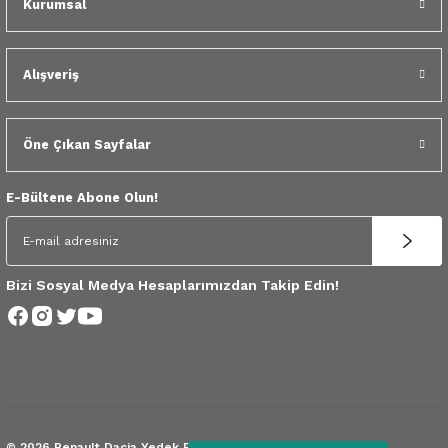
Kurumsal
 Yedek Parça
dek Parça
Alışveriş
e Yedek Parça
Öne Çıkan Sayfalar
 Yedek Parça
E-Bültene Abone Olun!
r Yedek Parça
Bizi Sosyal Medya Hesaplarımızdan Takip Edin!
© 2026 Renault Dacia Yedek Parça.
Tüm Hakları Saklıdır.