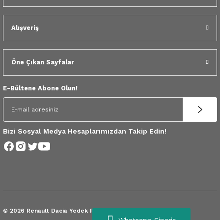
 Yedek Parça
Alışveriş
dek Parça
e Yedek Parça
Öne Çıkan Sayfalar
 Yedek Parça
E-Bültene Abone Olun!
r Yedek Parça
Bizi Sosyal Medya Hesaplarımızdan Takip Edin!
© 2026 Renault Dacia Yedek Parça.
Tüm Hakları Saklıdır.
Whatsapp Sipariş