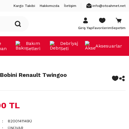
Kargo Takibi
Hakkımızda
İletişim
info@otoahmet.net
Giriş Yap
Favorilerim
Sepetim
e
Bakım
Debriyaj
Aksesuarlar
man
Setleri
Seti
Bobini Renault Twingoo
00 TL
8200141149Ü
ÜNÜVAR