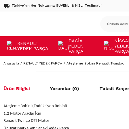
Türkiye'nin Her Noktasına GÜVENLİ & HIZLI Teslimat !
DACİA
NİSSA
RENAULT
YEDEK
YEDEK
YEDEK PARÇA
PARÇA
PARÇ
Anasayfa
RENAULT YEDEK PARÇA
Ateşleme Bobini Renault Twingoo
Ürün Bilgisi
Yorumlar (0)
Taksit Seçen
Ateşleme Bobini (Endüksiyon Bobini)
1.2 Motor Araçlar İçin
Renault Twingo D7f Motor
Ünüvar Marka Yan Sanayi Yedek Parça