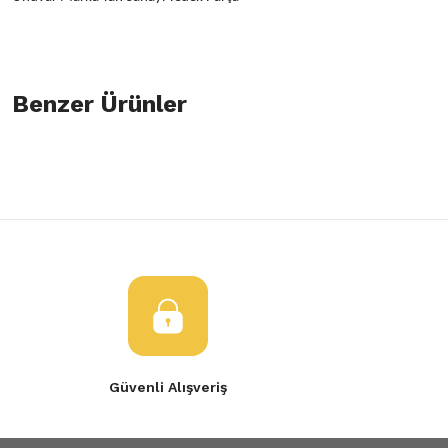
Bu ürünün fiyat bilgisi, resim, ürün açıklamalarında ve diğer konulard
öneri formunu kullanarak tarafımıza iletebilirsiniz.
Benzer Ürünler
Bu ürüne ilk yorumu siz yapın!
Görüş ve önerileriniz için teşekkür ederiz.
Yorum Yaz
Ürün resmi kalitesiz, bozuk veya görüntülenemiyor.
Ateşleme Bobini Renault Twingo 8200141149
TWİNGO BOBİN 
Ürün açıklamasında eksik bilgiler bulunuyor.
Ürün bilgilerinde hatalar bulunuyor.
1.650,00 TL
1.350,00 TL
Ürün fiyatı diğer sitelerden daha pahalı.
Bu ürüne benzer farklı alternatifler olmalı.
Güvenli Alışveriş
Gönder