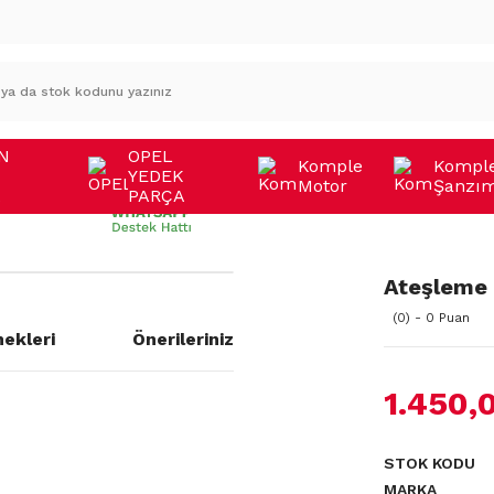
N
OPEL
Komple
Kompl
YEDEK
Motor
Şanzı
A
PARÇA
Ateşleme 
(0) - 0 Puan
ekleri
Önerileriniz
1.450,
STOK KODU
MARKA