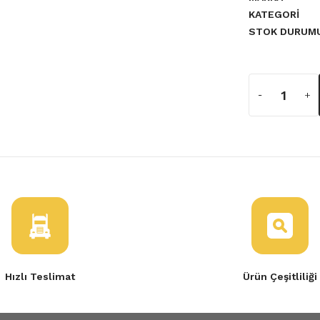
KATEGORI
STOK DURUM
a yetersiz gördüğünüz noktaları
D7F TWG
Hızlı Teslimat
Ürün Çeşitliliği