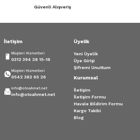
Güvenli Alışveriş
Gönder
İletişim
Üyelik
Müşteri Hizmetleri
Yeni Üyelik
0312 394 28 15-16
Üye Girişi
Şifremi Unuttum
Müşteri Hizmetleri
0542 382 65 26
Kurumsal
info@otoahmet.net
İletişim
info@otoahmet.net
İletişim Formu
Havale Bildirim Formu
Kargo Takibi
Blog