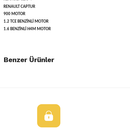
RENAULT CAPTUR
900 MOTOR
1.2 TCE BENZİNLİ MOTOR
1.6 BENZİNLİ H4M MOTOR
Bu ürünün fiyat bilgisi, resim, ürün açıklamalarında ve diğer konulard
öneri formunu kullanarak tarafımıza iletebilirsiniz.
Benzer Ürünler
Bu ürüne ilk yorumu siz yapın!
Görüş ve önerileriniz için teşekkür ederiz.
Yorum Yaz
Ürün resmi kalitesiz, bozuk veya görüntülenemiyor.
%63
Ateşleme Bobini Renault Megane 4
Megane 4 Benzinli Bobin
İNDİRİM
Ürün açıklamasında eksik bilgiler bulunuyor.
Ürün bilgilerinde hatalar bulunuyor.
2.000,00 TL
1.920,00 TL
5.184,67 TL
Ürün fiyatı diğer sitelerden daha pahalı.
Bu ürüne benzer farklı alternatifler olmalı.