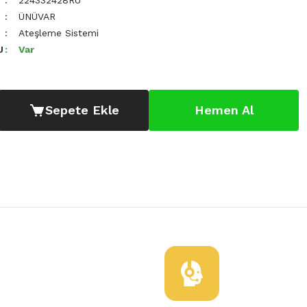
224332428RÜ
ÜNÜVAR
Ateşleme Sistemi
U
Var
Sepete Ekle
Hemen Al