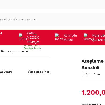
N
OPEL
Komple
Kompl
YEDEK
Motor
Şanzı
A
PARÇA
lio 4 Captur Benzinli
Ateşleme 
Benzinli
ekleri
Önerileriniz
(0) - 0 Puan
1.200,