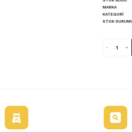
STOK KODU
MARKA
KATEGORI
STOK DURUM
a yetersiz gördüğünüz noktaları
 224332428R