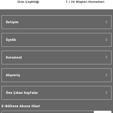
Ürün Çeşitliliği
7 / 24 Müşteri Hizmetleri
 Yedek Parça
dek Parça
İletişim
Gönder
e Yedek Parça
 Yedek Parça
Üyelik
r Yedek Parça
Kurumsal
Alışveriş
Öne Çıkan Sayfalar
E-Bültene Abone Olun!