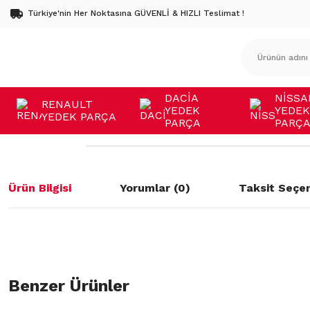
Türkiye'nin Her Noktasına GÜVENLİ & HIZLI Teslimat !
DACİA
NİSSA
RENAULT
YEDEK
YEDEK
YEDEK PARÇA
PARÇA
PARÇ
Ürün Bilgisi
Yorumlar (0)
Taksit Seçen
Bu ürünün fiyat bilgisi, resim, ürün açıklamalarında ve diğer konulard
öneri formunu kullanarak tarafımıza iletebilirsiniz.
Benzer Ürünler
Bu ürüne ilk yorumu siz yapın!
Görüş ve önerileriniz için teşekkür ederiz.