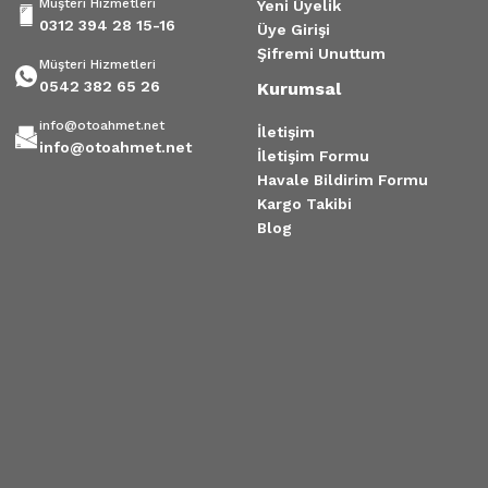
Müşteri Hizmetleri
Yeni Üyelik
0312 394 28 15-16
Üye Girişi
Şifremi Unuttum
Müşteri Hizmetleri
0542 382 65 26
Kurumsal
info@otoahmet.net
İletişim
info@otoahmet.net
İletişim Formu
Havale Bildirim Formu
Kargo Takibi
Blog