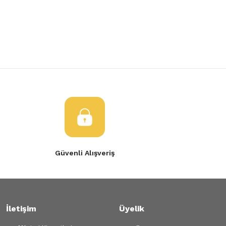
Yorum Yaz
Tükendi
Tükendi
Ürün resmi kalitesiz, bozuk veya görüntülenemiyor.
ARKA TORSİYON
ARKA TORSİYON
Ürün açıklamasında eksik bilgiler bulunuyor.
Ürün bilgilerinde hatalar bulunuyor.
69.327,22 TL
69.327,22 TL
Ürün fiyatı diğer sitelerden daha pahalı.
Bu ürüne benzer farklı alternatifler olmalı.
Gönder
Güvenli Alışveriş
İletişim
Üyelik