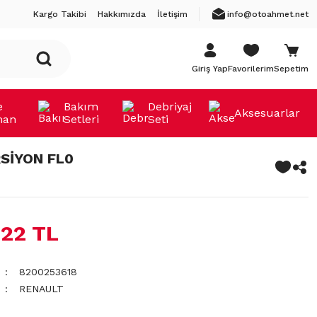
Kargo Takibi
Hakkımızda
İletişim
info@otoahmet.net
Giriş Yap
Favorilerim
Sepetim
e
Bakım
Debriyaj
Aksesuarlar
man
Setleri
Seti
SİYON FL0
,22 TL
8200253618
RENAULT