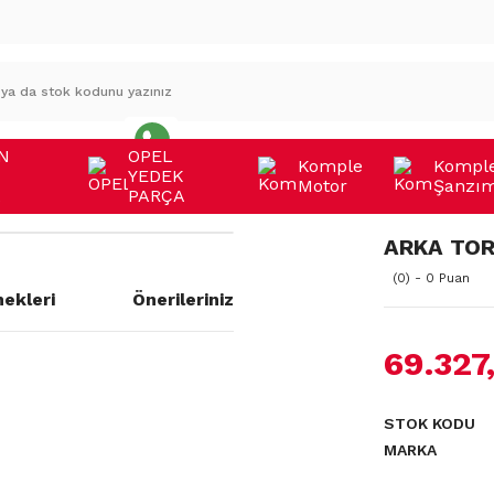
N
OPEL
Komple
Kompl
YEDEK
Motor
Şanzı
A
PARÇA
ARKA TOR
(0) - 0 Puan
ekleri
Önerileriniz
69.327
a yetersiz gördüğünüz noktaları
STOK KODU
MARKA